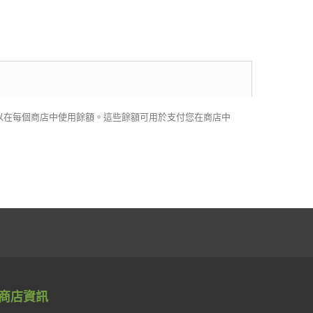
s Store，就可以在每個商店中使用餘額。這些餘額可用於支付您在商店中
商店資訊