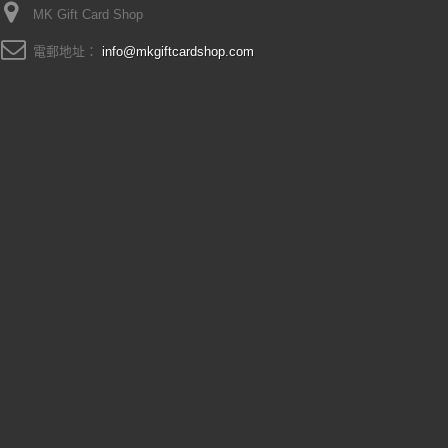
MK Gift Card Shop
電郵地址：
info@mkgiftcardshop.com